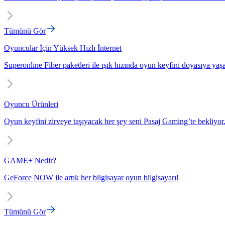
Tümünü Gör
Oyuncular İçin Yüksek Hızlı İnternet
Superonline Fiber paketleri ile ışık hızında oyun keyfini doyasıya yaş
Oyuncu Ürünleri
Oyun keyfini zirveye taşıyacak her şey seni Pasaj Gaming’te bekliyor
GAME+ Nedir?
GeForce NOW ile artık her bilgisayar oyun bilgisayarı!
Tümünü Gör