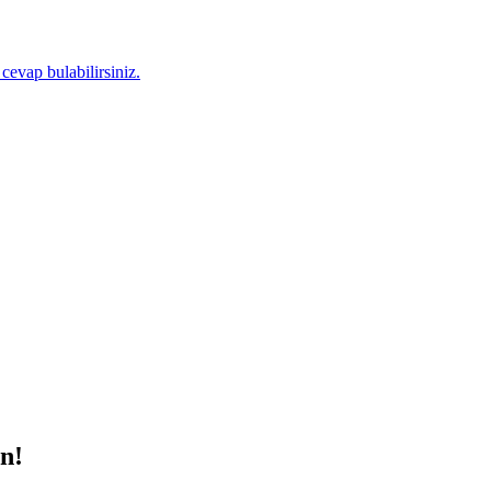
 cevap bulabilirsiniz.
n!