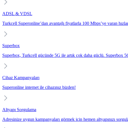
ADSL & VDSL
Turkcell Superonline’dan avantajlı fiyatlarla 100 Mbps’ye varan hızlarl
Superbox
Superbox, Turkcell gücünde 5G ile artık çok daha güçlü. Superbox 5G i
Cihaz Kampanyaları
Superonline internet ile cihazınız bizden!
Altyapı Sorgulama
Adresinize uygun kampanyaları görmek için hemen altyapınızı sorgul