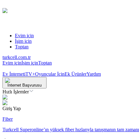
Evim için
İşim için
Toptan
turkcell.com.tr
Evim için
İşim için
Toptan
Ev İnterneti
TV+
Oyuncular İçin
Ek Ürünler
Yardım
İnternet Başvurusu
Hızlı İşlemler
Giriş Yap
Fiber
Turkcell Superonline’ın yüksek fiber hızlarıyla tanışmanın tam zamanı