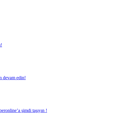
ı!
en devam edin!
eronline’a şimdi taşıyın !