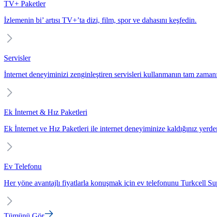
TV+ Paketler
İzlemenin bi’ artısı TV+’ta dizi, film, spor ve dahasını keşfedin.
Servisler
İnternet deneyiminizi zenginleştiren servisleri kullanmanın tam zaman
Ek İnternet & Hız Paketleri
Ek İnternet ve Hız Paketleri ile internet deneyiminize kaldığınız yerd
Ev Telefonu
Her yöne avantajlı fiyatlarla konuşmak için ev telefonunu Turkcell Sup
Tümünü Gör