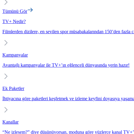
Tümünü Gör
TV+ Nedir?
Filmlerden dizilere, en sevilen spor müsabakalarından 150’den fazla c
Kampanyalar
Avantajlı kampanyalar ile TV+’ın eğlenceli dünyasında yerin hazır!
Ek Paketler
İhtiyacına göre paketleri keşfetmek ve izleme keyfini doyasıya yaşam
Kanallar
“Ne izlesem?” diye düşünüyorsan, moduna göre yüzlerce kanal TV+’t