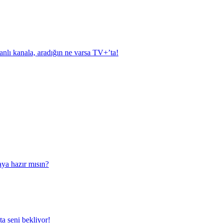
anlı kanala, aradığın ne varsa TV+’ta!
aya hazır mısın?
a seni bekliyor!