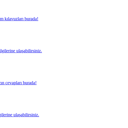
m kılavuzları burada!
gilerine ulaşabilirsiniz.
ın cevapları burada!
lerine ulaşabilirsiniz.