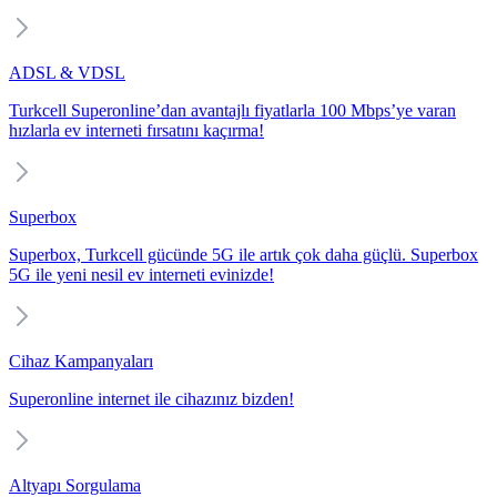
ADSL & VDSL
Turkcell Superonline’dan avantajlı fiyatlarla 100 Mbps’ye varan
hızlarla ev interneti fırsatını kaçırma!
Superbox
Superbox, Turkcell gücünde 5G ile artık çok daha güçlü. Superbox
5G ile yeni nesil ev interneti evinizde!
Cihaz Kampanyaları
Superonline internet ile cihazınız bizden!
Altyapı Sorgulama