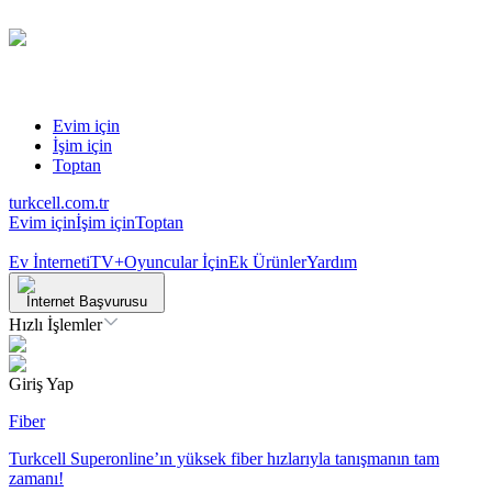
Evim için
İşim için
Toptan
turkcell.com.tr
Evim için
İşim için
Toptan
Ev İnterneti
TV+
Oyuncular İçin
Ek Ürünler
Yardım
İnternet Başvurusu
Hızlı İşlemler
Giriş Yap
Fiber
Turkcell Superonline’ın yüksek fiber hızlarıyla tanışmanın tam
zamanı!