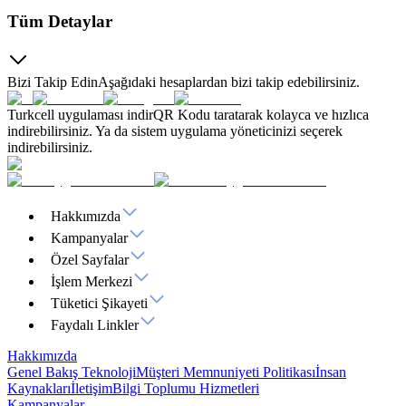
Tüm Detaylar
Bizi Takip Edin
Aşağıdaki hesaplardan bizi takip edebilirsiniz.
Turkcell uygulaması indir
QR Kodu taratarak kolayca ve hızlıca
indirebilirsiniz. Ya da sistem uygulama yöneticinizi seçerek
indirebilirsiniz.
Hakkımızda
Kampanyalar
Özel Sayfalar
İşlem Merkezi
Tüketici Şikayeti
Faydalı Linkler
Hakkımızda
Genel Bakış
Teknoloji
Müşteri Memnuniyeti Politikası
İnsan
Kaynakları
İletişim
Bilgi Toplumu Hizmetleri
Kampanyalar