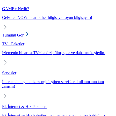
GAME+ Nedir?
GeForce NOW ile artık her bilgisayar oyun bilgisayarı!
Tümünü Gör
TV+ Paketler
İzlemenin bi’ artısı TV+’ta dizi, film, spor ve dahasını keşfedin.
Servisler
İnternet deneyiminizi zenginleştiren servisleri kullanmanın tam
zamanı!
Ek İnternet & Hız Paketleri
Ek İnternet ve Hız Paketleri ile internet deneyiminize kaldığınız