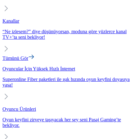
Kanallar
“Ne izlesem?” diye düşünüyorsan, moduna göre yüzlerce kanal
TV+’ta seni bekliyor!
Tümünü Gör
Oyuncular İçin Yüksek Hızlı İnternet
Superonline Fiber paketleri ile ışık hızında oyun keyfini doyasıya
yaşa!
Oyuncu Ürünleri
Oyun keyfini zirveye taşıyacak her şey seni Pasaj Gaming’te
bekliyor.