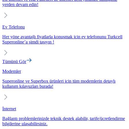
yerden devam edin!
Ev Telefonu
Her yöne avantajlı fiyatlarla konuşmak için ev telefonunu Turkcell
Superonline’a şimdi taşıyın !
Tümünü Gör
Modemler
Superonline ve Superbox ürünleri için tüm modemlerin detaylı
kullanım kılavuzları burada!
İnternet
Bağlantı problemlerinizde teknik destek alabilir, tarife/ücretlendirme
bilgilerine ulaşabilirsiniz.