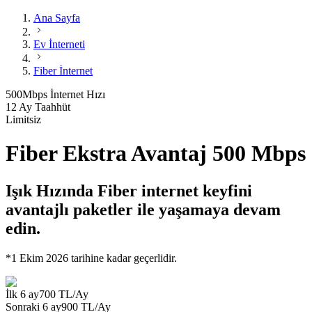
Ana Sayfa
Ev İnterneti
Fiber İnternet
500
Mbps
İnternet Hızı
12 Ay Taahhüt
Limitsiz
Fiber Ekstra Avantaj 500 Mbps
Işık Hızında Fiber internet keyfini
avantajlı paketler ile yaşamaya devam
edin.
*1 Ekim 2026 tarihine kadar geçerlidir.
İlk
6
ay
700
TL/Ay
Sonraki
6
ay
900
TL/Ay