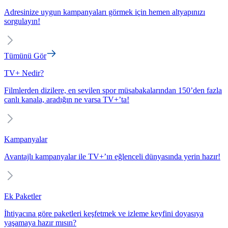
Adresinize uygun kampanyaları görmek için hemen altyapınızı
sorgulayın!
Tümünü Gör
TV+ Nedir?
Filmlerden dizilere, en sevilen spor müsabakalarından 150’den fazla
canlı kanala, aradığın ne varsa TV+’ta!
Kampanyalar
Avantajlı kampanyalar ile TV+’ın eğlenceli dünyasında yerin hazır!
Ek Paketler
İhtiyacına göre paketleri keşfetmek ve izleme keyfini doyasıya
yaşamaya hazır mısın?