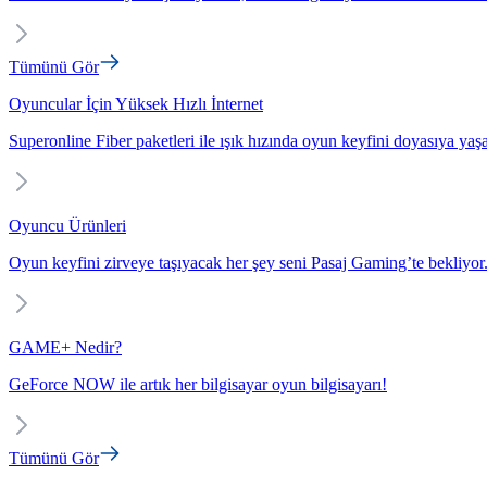
Tümünü Gör
Oyuncular İçin Yüksek Hızlı İnternet
Superonline Fiber paketleri ile ışık hızında oyun keyfini doyasıya yaş
Oyuncu Ürünleri
Oyun keyfini zirveye taşıyacak her şey seni Pasaj Gaming’te bekliyor
GAME+ Nedir?
GeForce NOW ile artık her bilgisayar oyun bilgisayarı!
Tümünü Gör