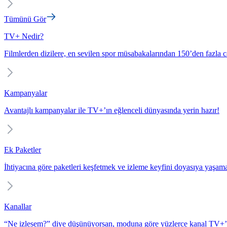
Tümünü Gör
TV+ Nedir?
Filmlerden dizilere, en sevilen spor müsabakalarından 150’den fazla c
Kampanyalar
Avantajlı kampanyalar ile TV+’ın eğlenceli dünyasında yerin hazır!
Ek Paketler
İhtiyacına göre paketleri keşfetmek ve izleme keyfini doyasıya yaşam
Kanallar
“Ne izlesem?” diye düşünüyorsan, moduna göre yüzlerce kanal TV+’t