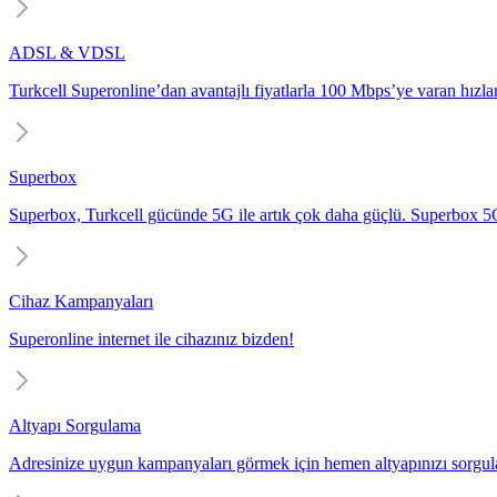
ADSL & VDSL
Turkcell Superonline’dan avantajlı fiyatlarla 100 Mbps’ye varan hızlarl
Superbox
Superbox, Turkcell gücünde 5G ile artık çok daha güçlü. Superbox 5G i
Cihaz Kampanyaları
Superonline internet ile cihazınız bizden!
Altyapı Sorgulama
Adresinize uygun kampanyaları görmek için hemen altyapınızı sorgul