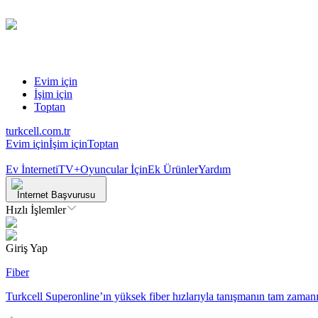
Evim için
İşim için
Toptan
turkcell.com.tr
Evim için
İşim için
Toptan
Ev İnterneti
TV+
Oyuncular İçin
Ek Ürünler
Yardım
İnternet Başvurusu
Hızlı İşlemler
Giriş Yap
Fiber
Turkcell Superonline’ın yüksek fiber hızlarıyla tanışmanın tam zamanı