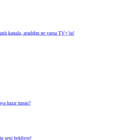
anlı kanala, aradığın ne varsa TV+’ta!
aya hazır mısın?
a seni bekliyor!