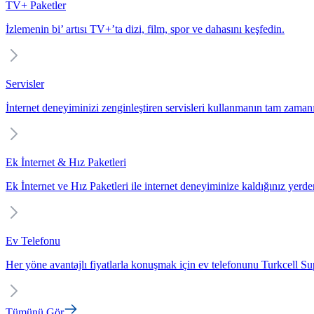
TV+ Paketler
İzlemenin bi’ artısı TV+’ta dizi, film, spor ve dahasını keşfedin.
Servisler
İnternet deneyiminizi zenginleştiren servisleri kullanmanın tam zaman
Ek İnternet & Hız Paketleri
Ek İnternet ve Hız Paketleri ile internet deneyiminize kaldığınız yerd
Ev Telefonu
Her yöne avantajlı fiyatlarla konuşmak için ev telefonunu Turkcell Sup
Tümünü Gör