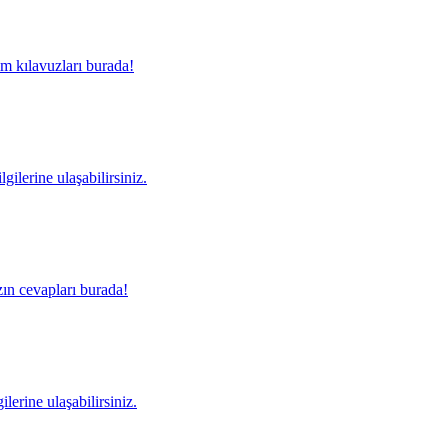
m kılavuzları burada!
gilerine ulaşabilirsiniz.
ın cevapları burada!
lerine ulaşabilirsiniz.