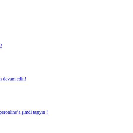
ı!
en devam edin!
eronline’a şimdi taşıyın !