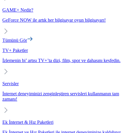
GAME+ Nedir?
GeForce NOW ile artık her bilgisayar oyun bilgisayarı!
Tümünü Gör
TV+ Paketler
İzlemenin bi’ artısı TV+’ta dizi, film, spor ve dahasını keşfedin.
Servisler
İnternet deneyiminizi zenginleştiren servisleri kullanmanın tam
zamanı!
Ek İnternet & Hız Paketleri
Ek İnternet ve Hız Paketleri ile internet deneyiminize kaldığınız