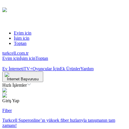
Evim için
İşim için
Toptan
turkcell.com.tr
Evim için
İşim için
Toptan
Ev İnterneti
TV+
Oyuncular İçin
Ek Ürünler
Yardım
İnternet Başvurusu
Hızlı İşlemler
Giriş Yap
Fiber
Turkcell Superonline’ın yüksek fiber hızlarıyla tanışmanın tam
zamanı!