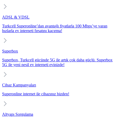
ADSL & VDSL
Turkcell Superonline’dan avantajlı fiyatlarla 100 Mbps’ye varan
hızlarla ev interneti fırsatını kaçırma!
Superbox
Superbox, Turkcell gücünde 5G ile artık çok daha güçlü. Superbox
5G ile yeni nesil ev interneti evinizde!
Cihaz Kampanyaları
Superonline internet ile cihazınız bizden!
Altyapı Sorgulama