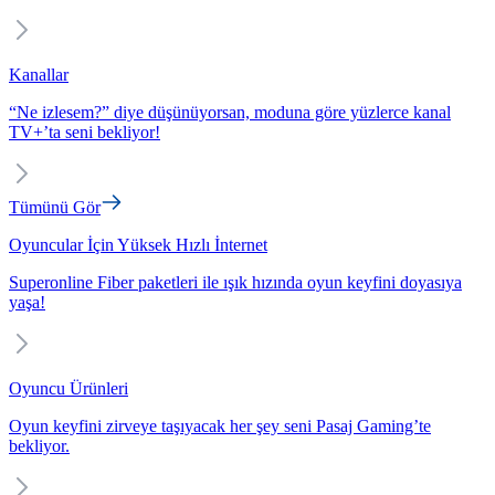
Kanallar
“Ne izlesem?” diye düşünüyorsan, moduna göre yüzlerce kanal
TV+’ta seni bekliyor!
Tümünü Gör
Oyuncular İçin Yüksek Hızlı İnternet
Superonline Fiber paketleri ile ışık hızında oyun keyfini doyasıya
yaşa!
Oyuncu Ürünleri
Oyun keyfini zirveye taşıyacak her şey seni Pasaj Gaming’te
bekliyor.