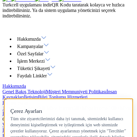
Turkcell uygulaması indir
QR Kodu taratarak kolayca ve hızlıca
indirebilirsiniz. Ya da sistem uygulama yöneticinizi seçerek
indirebilirsiniz.
Hakkımızda
Kampanyalar
Özel Sayfalar
İşlem Merkezi
Tüketici Şikayeti
Faydalı Linkler
Hakkımızda
Genel Bakış
Teknoloji
Müşteri Memnuniyeti Politikası
İnsan
Kaynakları
İletişim
Bilgi Toplumu Hizmetleri
Kampanyalar
100 Mbps İnternet
200 Mbps İnternet
500 Mbps İnternet
1000 Mbps
İnternet
Özel Sayfalar
Wi-Fi 7
Yazlık İnternet
Hız Testi
IP Adresi Sorgulama
Ping Testi
İşlem Merkezi
Fatura İşlemleri
Abonelik İşlemleri
Ürün ve Servislerim
Paket