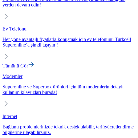
yerden devam edin!
Ev Telefonu
Her yöne avantajlı fiyatlarla konuşmak için ev telefonunu Turkcell
Superonline’a şimdi taşıyın !
Tümünü Gör
Modemler
Superonline ve Superbox ürünleri için tüm modemlerin detaylı
kullanım kılavuzları burada!
İnternet
Bağlantı problemlerinizde teknik destek alabilir, tarife/ücretlendirme
bilgilerine ulaşabilirsiniz.