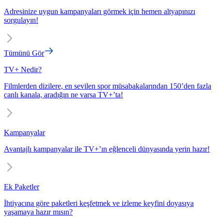
Adresinize uygun kampanyaları görmek için hemen altyapınızı
sorgulayın!
Tümünü Gör
TV+ Nedir?
Filmlerden dizilere, en sevilen spor müsabakalarından 150’den fazla
canlı kanala, aradığın ne varsa TV+’ta!
Kampanyalar
Avantajlı kampanyalar ile TV+’ın eğlenceli dünyasında yerin hazır!
Ek Paketler
İhtiyacına göre paketleri keşfetmek ve izleme keyfini doyasıya
yaşamaya hazır mısın?