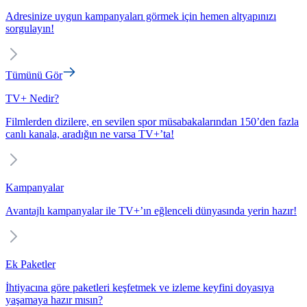
Adresinize uygun kampanyaları görmek için hemen altyapınızı
sorgulayın!
Tümünü Gör
TV+ Nedir?
Filmlerden dizilere, en sevilen spor müsabakalarından 150’den fazla
canlı kanala, aradığın ne varsa TV+’ta!
Kampanyalar
Avantajlı kampanyalar ile TV+’ın eğlenceli dünyasında yerin hazır!
Ek Paketler
İhtiyacına göre paketleri keşfetmek ve izleme keyfini doyasıya
yaşamaya hazır mısın?