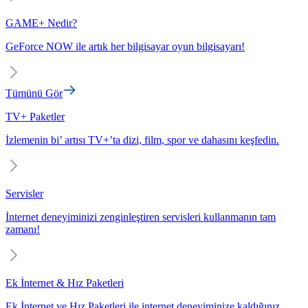
GAME+ Nedir?
GeForce NOW ile artık her bilgisayar oyun bilgisayarı!
Tümünü Gör
TV+ Paketler
İzlemenin bi’ artısı TV+’ta dizi, film, spor ve dahasını keşfedin.
Servisler
İnternet deneyiminizi zenginleştiren servisleri kullanmanın tam
zamanı!
Ek İnternet & Hız Paketleri
Ek İnternet ve Hız Paketleri ile internet deneyiminize kaldığınız