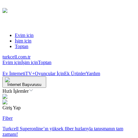
Evim için
İşim için
Toptan
turkcell.com.tr
Evim için
İşim için
Toptan
Ev İnterneti
TV+
Oyuncular İçin
Ek Ürünler
Yardım
İnternet Başvurusu
Hızlı İşlemler
Giriş Yap
Fiber
Turkcell Superonline’ın yüksek fiber hızlarıyla tanışmanın tam
zamanı!