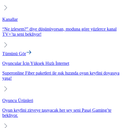
Kanallar
“Ne izlesem?” diye düşünüyorsan, moduna göre yüzlerce kanal
TV+’ta seni bekliyor!
Tümünü Gör
Oyuncular İçin Yüksek Hızlı İnternet
Superonline Fiber paketleri ile ışık hızında oyun keyfini doyasıya
yaşa!
Oyuncu Ürünleri
Oyun keyfini zirveye taşıyacak her şey seni Pasaj Gaming’te
bekliyor.