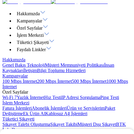
Hakkımızda
Kampanyalar
Özel Sayfalar
İşlem Merkezi
Tüketici Şikayeti
Faydalı Linkler
Hakkımızda
Genel Bakış
Teknoloji
Müşteri Memnuniyeti Politikası
İnsan
Kaynakları
İletişim
Bilgi Toplumu Hizmetleri
Kampanyalar
100 Mbps İnternet
200 Mbps İnternet
500 Mbps İnternet
1000 Mbps
İnternet
Özel Sayfalar
Wi-Fi 7
Yazlık İnternet
Hız Testi
IP Adresi Sorgulama
Ping Testi
İşlem Merkezi
Fatura İşlemleri
Abonelik İşlemleri
Ürün ve Servislerim
Paket
Değiştirme
Ek Ürün Al
Kablosuz Ağ İşlemleri
Tüketici Şikayeti
Şikayet Talebi Oluşturma
Şikayet Takibi
Müşteri Dışı Şikayet
BTK
İade Duyurusu