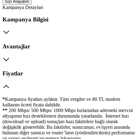
Sizi Arayalım
Kampanya Detayları
Kampanya Bilgisi
Avantajlar
Fiyatlar
*
Kampanya fiyatları aylıktır. Tüm vergiler ve 80 TL modem
kullanım ücreti fiyata dahildir.
**
200 Mbps/ 500 Mbps/ 1000 Mbps hızlarından adresteki mevcut
altyapının hızı desteklemesi durumunda yararlanılır. İnternet hızı
(download ve upload) sonuçları bazı faktörlere bağlı olarak
değişiklik gösterebilir. Bu faktörler, sunucunun, ev/işyeri arasında
bulunan diğer sunucu ve router’ların (yönlendiricilerin) performansı
ve sayısı; ev/işyeri ve sunucu lokasyonu