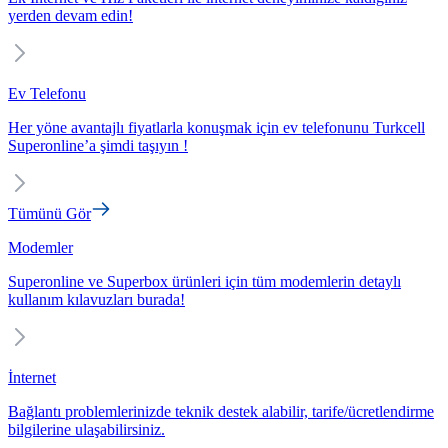
yerden devam edin!
Ev Telefonu
Her yöne avantajlı fiyatlarla konuşmak için ev telefonunu Turkcell
Superonline’a şimdi taşıyın !
Tümünü Gör
Modemler
Superonline ve Superbox ürünleri için tüm modemlerin detaylı
kullanım kılavuzları burada!
İnternet
Bağlantı problemlerinizde teknik destek alabilir, tarife/ücretlendirme
bilgilerine ulaşabilirsiniz.