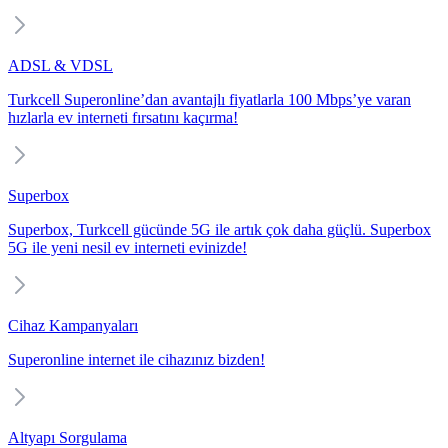
ADSL & VDSL
Turkcell Superonline’dan avantajlı fiyatlarla 100 Mbps’ye varan
hızlarla ev interneti fırsatını kaçırma!
Superbox
Superbox, Turkcell gücünde 5G ile artık çok daha güçlü. Superbox
5G ile yeni nesil ev interneti evinizde!
Cihaz Kampanyaları
Superonline internet ile cihazınız bizden!
Altyapı Sorgulama