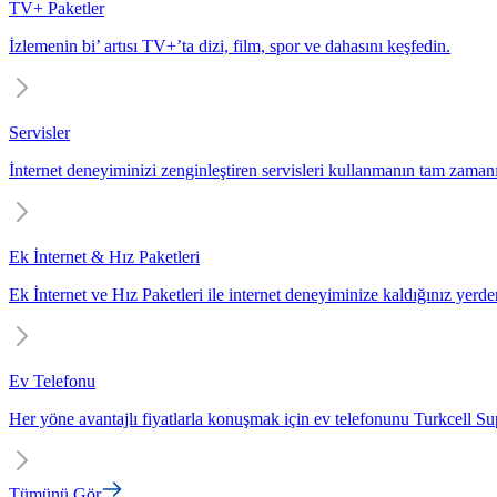
TV+ Paketler
İzlemenin bi’ artısı TV+’ta dizi, film, spor ve dahasını keşfedin.
Servisler
İnternet deneyiminizi zenginleştiren servisleri kullanmanın tam zaman
Ek İnternet & Hız Paketleri
Ek İnternet ve Hız Paketleri ile internet deneyiminize kaldığınız yerd
Ev Telefonu
Her yöne avantajlı fiyatlarla konuşmak için ev telefonunu Turkcell Sup
Tümünü Gör