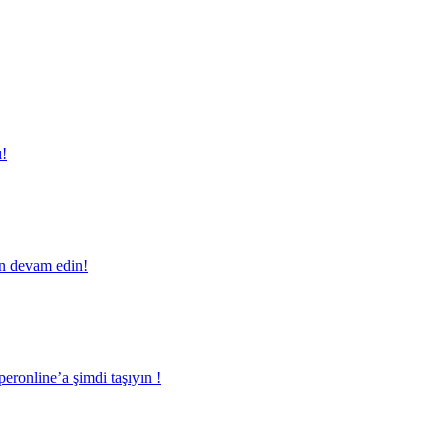
ı!
en devam edin!
eronline’a şimdi taşıyın !