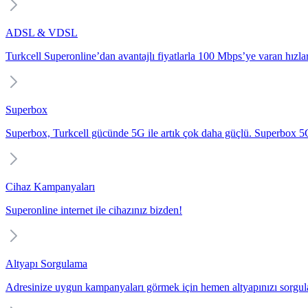
ADSL & VDSL
Turkcell Superonline’dan avantajlı fiyatlarla 100 Mbps’ye varan hızlarl
Superbox
Superbox, Turkcell gücünde 5G ile artık çok daha güçlü. Superbox 5G i
Cihaz Kampanyaları
Superonline internet ile cihazınız bizden!
Altyapı Sorgulama
Adresinize uygun kampanyaları görmek için hemen altyapınızı sorgul