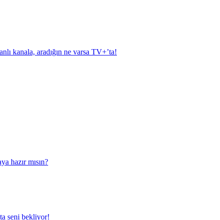
anlı kanala, aradığın ne varsa TV+’ta!
aya hazır mısın?
a seni bekliyor!