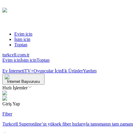
Evim için
İşim için
Toptan
turkcell.com.tr
Evim için
İşim için
Toptan
Ev İnterneti
TV+
Oyuncular İçin
Ek Ürünler
Yardım
İnternet Başvurusu
Hızlı İşlemler
Giriş Yap
Fiber
Turkcell Superonline’ın yüksek fiber hızlarıyla tanışmanın tam zamanı