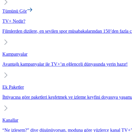
Tümünü Gör
TV+ Nedir?
Filmlerden dizilere, en sevilen spor müsabakalarından 150’den fazla c
Kampanyalar
Avantajlı kampanyalar ile TV+’ın eğlenceli dünyasında yerin hazır!
Ek Paketler
İhtiyacına göre paketleri keşfetmek ve izleme keyfini doyasıya yaşam
Kanallar
“Ne izlesem?” diye düşünüyorsan, moduna göre yüzlerce kanal TV+’t