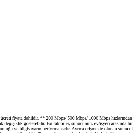
creti fiyata dahildir. ** 200 Mbps/ 500 Mbps/ 1000 Mbps hızlarından a
ak değişiklik gösterebilir. Bu faktörler, sunucunun, ev/işyeri arasında b
ğunluğu ve bilgisayarın performansıdır. Ayrıca erişmekte olunan sunucul