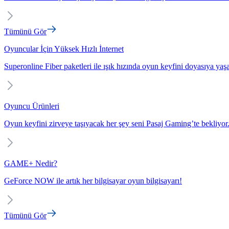
Tümünü Gör
Oyuncular İçin Yüksek Hızlı İnternet
Superonline Fiber paketleri ile ışık hızında oyun keyfini doyasıya yaş
Oyuncu Ürünleri
Oyun keyfini zirveye taşıyacak her şey seni Pasaj Gaming’te bekliyor
GAME+ Nedir?
GeForce NOW ile artık her bilgisayar oyun bilgisayarı!
Tümünü Gör