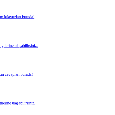
m kılavuzları burada!
gilerine ulaşabilirsiniz.
ın cevapları burada!
lerine ulaşabilirsiniz.