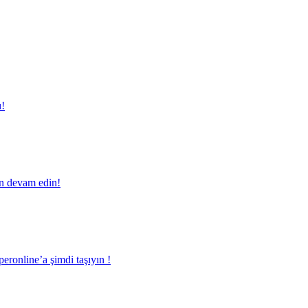
ı!
en devam edin!
eronline’a şimdi taşıyın !