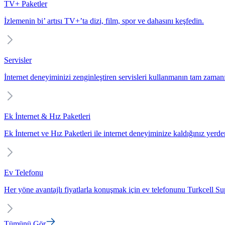
TV+ Paketler
İzlemenin bi’ artısı TV+’ta dizi, film, spor ve dahasını keşfedin.
Servisler
İnternet deneyiminizi zenginleştiren servisleri kullanmanın tam zaman
Ek İnternet & Hız Paketleri
Ek İnternet ve Hız Paketleri ile internet deneyiminize kaldığınız yerd
Ev Telefonu
Her yöne avantajlı fiyatlarla konuşmak için ev telefonunu Turkcell Sup
Tümünü Gör