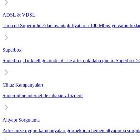
ADSL & VDSL
Turkcell Superonline’dan avantajlı fiyatlarla 100 Mbps’ye varan hızlarl
Superbox
Superbox, Turkcell gücünde 5G ile artık çok daha güçlü. Superbox 5G i
Cihaz Kampanyaları
Superonline internet ile cihazınız bizden!
Altyapı Sorgulama
Adresinize uygun kampanyaları görmek için hemen altyapınızı sorgul