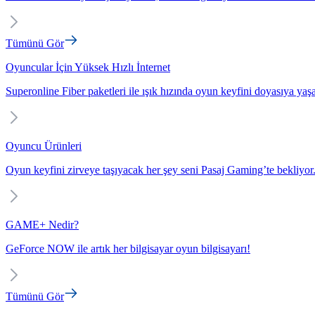
Tümünü Gör
Oyuncular İçin Yüksek Hızlı İnternet
Superonline Fiber paketleri ile ışık hızında oyun keyfini doyasıya yaş
Oyuncu Ürünleri
Oyun keyfini zirveye taşıyacak her şey seni Pasaj Gaming’te bekliyor
GAME+ Nedir?
GeForce NOW ile artık her bilgisayar oyun bilgisayarı!
Tümünü Gör