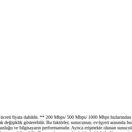
creti fiyata dahildir. ** 200 Mbps/ 500 Mbps/ 1000 Mbps hızlarından a
ak değişiklik gösterebilir. Bu faktörler, sunucunun, ev/işyeri arasında b
ğunluğu ve bilgisayarın performansıdır. Ayrıca erişmekte olunan sunucul