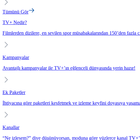
Tümünü Gör
TV+ Nedir?
Filmlerden dizilere, en sevilen spor müsabakalarından 150’den fazla c
Kampanyalar
Avantajlı kampanyalar ile TV+’ın eğlenceli dünyasında yerin hazır!
Ek Paketler
İhtiyacına göre paketleri keşfetmek ve izleme keyfini doyasıya yaşam
Kanallar
“Ne izlesem?” diye düşünüyorsan, moduna göre yüzlerce kanal TV+’t