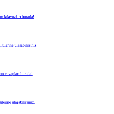
m kılavuzları burada!
gilerine ulaşabilirsiniz.
ın cevapları burada!
lerine ulaşabilirsiniz.