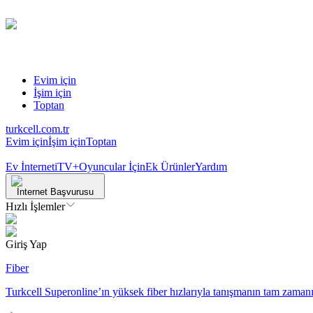
Evim için
İşim için
Toptan
turkcell.com.tr
Evim için
İşim için
Toptan
Ev İnterneti
TV+
Oyuncular İçin
Ek Ürünler
Yardım
İnternet Başvurusu
Hızlı İşlemler
Giriş Yap
Fiber
Turkcell Superonline’ın yüksek fiber hızlarıyla tanışmanın tam zamanı