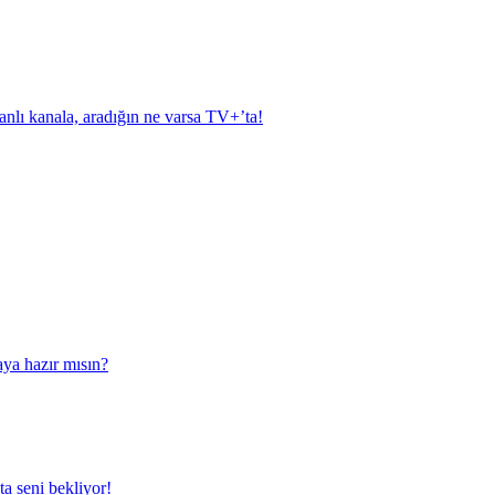
anlı kanala, aradığın ne varsa TV+’ta!
aya hazır mısın?
a seni bekliyor!