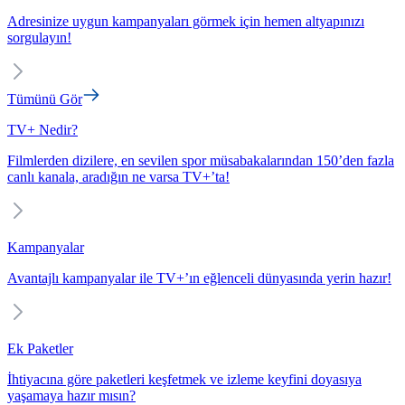
Adresinize uygun kampanyaları görmek için hemen altyapınızı
sorgulayın!
Tümünü Gör
TV+ Nedir?
Filmlerden dizilere, en sevilen spor müsabakalarından 150’den fazla
canlı kanala, aradığın ne varsa TV+’ta!
Kampanyalar
Avantajlı kampanyalar ile TV+’ın eğlenceli dünyasında yerin hazır!
Ek Paketler
İhtiyacına göre paketleri keşfetmek ve izleme keyfini doyasıya
yaşamaya hazır mısın?