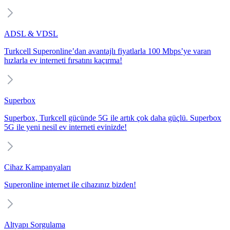
ADSL & VDSL
Turkcell Superonline’dan avantajlı fiyatlarla 100 Mbps’ye varan
hızlarla ev interneti fırsatını kaçırma!
Superbox
Superbox, Turkcell gücünde 5G ile artık çok daha güçlü. Superbox
5G ile yeni nesil ev interneti evinizde!
Cihaz Kampanyaları
Superonline internet ile cihazınız bizden!
Altyapı Sorgulama