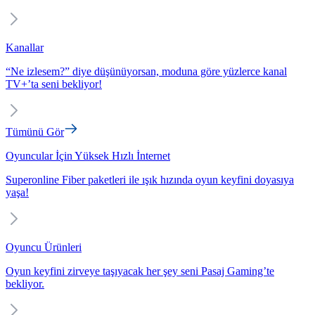
Kanallar
“Ne izlesem?” diye düşünüyorsan, moduna göre yüzlerce kanal
TV+’ta seni bekliyor!
Tümünü Gör
Oyuncular İçin Yüksek Hızlı İnternet
Superonline Fiber paketleri ile ışık hızında oyun keyfini doyasıya
yaşa!
Oyuncu Ürünleri
Oyun keyfini zirveye taşıyacak her şey seni Pasaj Gaming’te
bekliyor.