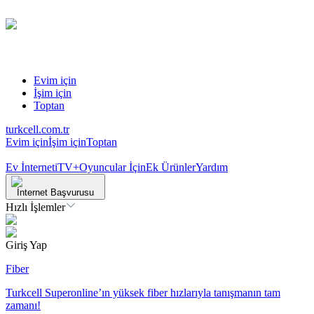
Evim için
İşim için
Toptan
turkcell.com.tr
Evim için
İşim için
Toptan
Ev İnterneti
TV+
Oyuncular İçin
Ek Ürünler
Yardım
İnternet Başvurusu
Hızlı İşlemler
Giriş Yap
Fiber
Turkcell Superonline’ın yüksek fiber hızlarıyla tanışmanın tam
zamanı!