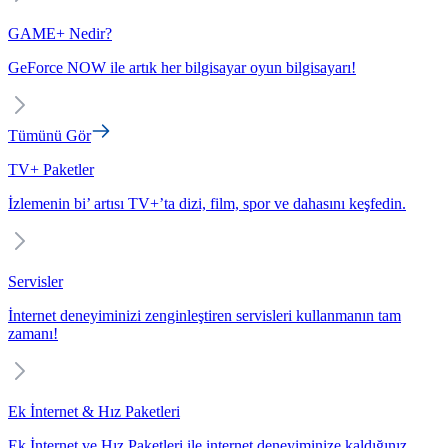
GAME+ Nedir?
GeForce NOW ile artık her bilgisayar oyun bilgisayarı!
Tümünü Gör
TV+ Paketler
İzlemenin bi’ artısı TV+’ta dizi, film, spor ve dahasını keşfedin.
Servisler
İnternet deneyiminizi zenginleştiren servisleri kullanmanın tam
zamanı!
Ek İnternet & Hız Paketleri
Ek İnternet ve Hız Paketleri ile internet deneyiminize kaldığınız