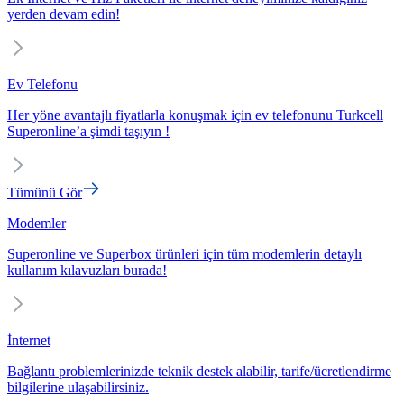
yerden devam edin!
Ev Telefonu
Her yöne avantajlı fiyatlarla konuşmak için ev telefonunu Turkcell
Superonline’a şimdi taşıyın !
Tümünü Gör
Modemler
Superonline ve Superbox ürünleri için tüm modemlerin detaylı
kullanım kılavuzları burada!
İnternet
Bağlantı problemlerinizde teknik destek alabilir, tarife/ücretlendirme
bilgilerine ulaşabilirsiniz.