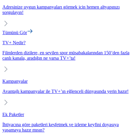
Adresinize uygun kampanyaları görmek için hemen altyapınızı
sorgulayın!
Tümünü Gör
TV+ Nedir?
Filmlerden dizilere, en sevilen spor müsabakalarından 150’den fazla
canlı kanala, aradığın ne varsa TV+’ta!
Kampanyalar
Avantajlı kampanyalar ile TV+’ın eğlenceli dünyasında yerin hazır!
Ek Paketler
İhtiyacına göre paketleri keşfetmek ve izleme keyfini doyasıya
yaşamaya hazır mısın?