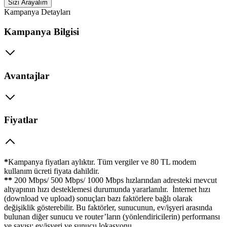
Sizi Arayalım
Kampanya Detayları
Kampanya Bilgisi
Avantajlar
Fiyatlar
*
Kampanya fiyatları aylıktır. Tüm vergiler ve 80 TL modem
kullanım ücreti fiyata dahildir.
**
200 Mbps/ 500 Mbps/ 1000 Mbps hızlarından adresteki mevcut
altyapının hızı desteklemesi durumunda yararlanılır. İnternet hızı
(download ve upload) sonuçları bazı faktörlere bağlı olarak
değişiklik gösterebilir. Bu faktörler, sunucunun, ev/işyeri arasında
bulunan diğer sunucu ve router’ların (yönlendiricilerin) performansı
ve sayısı; ev/işyeri ve sunucu lokasyonu