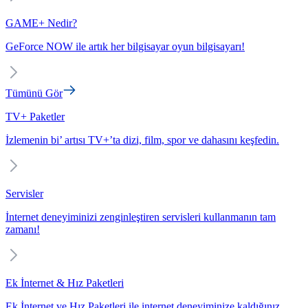
GAME+ Nedir?
GeForce NOW ile artık her bilgisayar oyun bilgisayarı!
Tümünü Gör
TV+ Paketler
İzlemenin bi’ artısı TV+’ta dizi, film, spor ve dahasını keşfedin.
Servisler
İnternet deneyiminizi zenginleştiren servisleri kullanmanın tam
zamanı!
Ek İnternet & Hız Paketleri
Ek İnternet ve Hız Paketleri ile internet deneyiminize kaldığınız