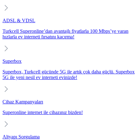
ADSL & VDSL
Turkcell Superonline’dan avantajlı fiyatlarla 100 Mbps’ye varan
hızlarla ev interneti fırsatını kaçırma!
Superbox
Superbox, Turkcell gücünde 5G ile artık çok daha güçlü. Superbox
5G ile yeni nesil ev interneti evinizde!
Cihaz Kampanyaları
Superonline internet ile cihazınız bizden!
Altyapı Sorgulama