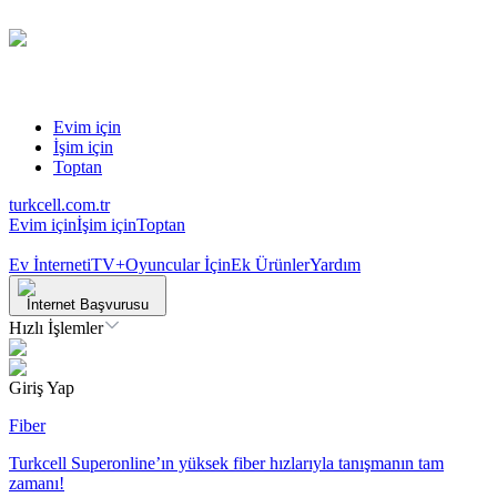
Evim için
İşim için
Toptan
turkcell.com.tr
Evim için
İşim için
Toptan
Ev İnterneti
TV+
Oyuncular İçin
Ek Ürünler
Yardım
İnternet Başvurusu
Hızlı İşlemler
Giriş Yap
Fiber
Turkcell Superonline’ın yüksek fiber hızlarıyla tanışmanın tam
zamanı!