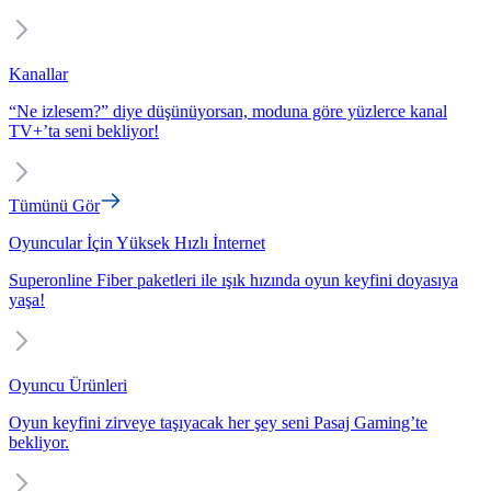
Kanallar
“Ne izlesem?” diye düşünüyorsan, moduna göre yüzlerce kanal
TV+’ta seni bekliyor!
Tümünü Gör
Oyuncular İçin Yüksek Hızlı İnternet
Superonline Fiber paketleri ile ışık hızında oyun keyfini doyasıya
yaşa!
Oyuncu Ürünleri
Oyun keyfini zirveye taşıyacak her şey seni Pasaj Gaming’te
bekliyor.