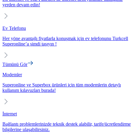
yerden devam edin!
Ev Telefonu
Her yöne avantajlı fiyatlarla konuşmak için ev telefonunu Turkcell
Superonline’a şimdi taşıyın !
Tümünü Gör
Modemler
Superonline ve Superbox ürünleri için tüm modemlerin detaylı
kullanım kılavuzları burada!
İnternet
Bağlantı problemlerinizde teknik destek alabilir, tarife/ücretlendirme
bilgilerine ulaşabilirsiniz.