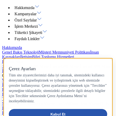
Hakkımızda
Kampanyalar
Özel Sayfalar
İşlem Merkezi
Tüketici Şikayeti
Faydalı Linkler
Hakkımızda
Genel Bakış
Teknoloji
Müşteri Memnuniyeti Politikası
İnsan
Kaynakları
İletişim
Bilgi Toplumu Hizmetleri
Kampanyalar
100 Mbps İnternet
200 Mbps İnternet
500 Mbps İnternet
1000 Mbps
İnternet
Özel Sayfalar
Wi-Fi 7
Yazlık İnternet
Hız Testi
IP Adresi Sorgulama
Ping Testi
İşlem Merkezi
Fatura İşlemleri
Abonelik İşlemleri
Ürün ve Servislerim
Paket
Değiştirme
Ek Ürün Al
Kablosuz Ağ İşlemleri
Tüketici Şikayeti
Şikayet Talebi Oluşturma
Şikayet Takibi
Müşteri Dışı Şikayet
BTK
İade Duyurusu
Faydalı Linkler