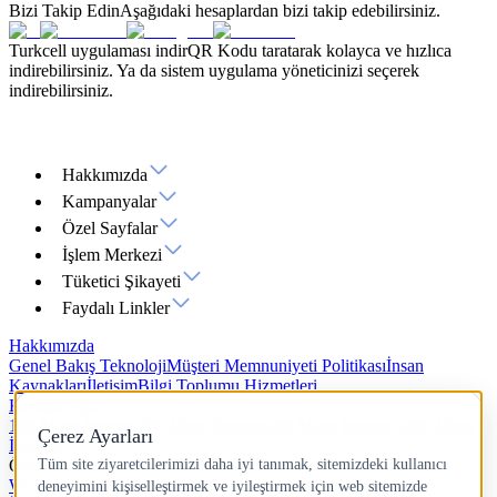
Bizi Takip Edin
Aşağıdaki hesaplardan bizi takip edebilirsiniz.
Turkcell uygulaması indir
QR Kodu taratarak kolayca ve hızlıca
indirebilirsiniz. Ya da sistem uygulama yöneticinizi seçerek
indirebilirsiniz.
Hakkımızda
Kampanyalar
Özel Sayfalar
İşlem Merkezi
Tüketici Şikayeti
Faydalı Linkler
Hakkımızda
Genel Bakış
Teknoloji
Müşteri Memnuniyeti Politikası
İnsan
Kaynakları
İletişim
Bilgi Toplumu Hizmetleri
Kampanyalar
100 Mbps İnternet
200 Mbps İnternet
500 Mbps İnternet
1000 Mbps
İnternet
Özel Sayfalar
Wi-Fi 7
Yazlık İnternet
Hız Testi
IP Adresi Sorgulama
Ping Testi