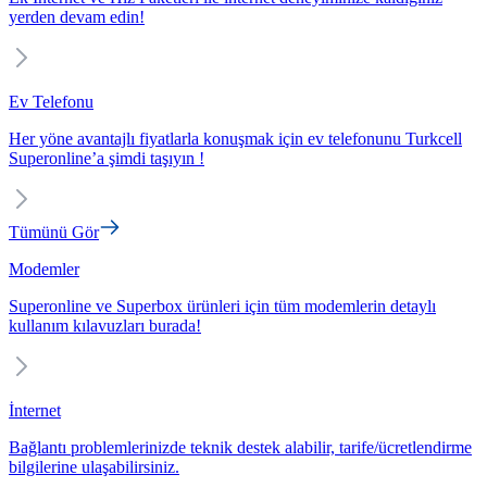
yerden devam edin!
Ev Telefonu
Her yöne avantajlı fiyatlarla konuşmak için ev telefonunu Turkcell
Superonline’a şimdi taşıyın !
Tümünü Gör
Modemler
Superonline ve Superbox ürünleri için tüm modemlerin detaylı
kullanım kılavuzları burada!
İnternet
Bağlantı problemlerinizde teknik destek alabilir, tarife/ücretlendirme
bilgilerine ulaşabilirsiniz.