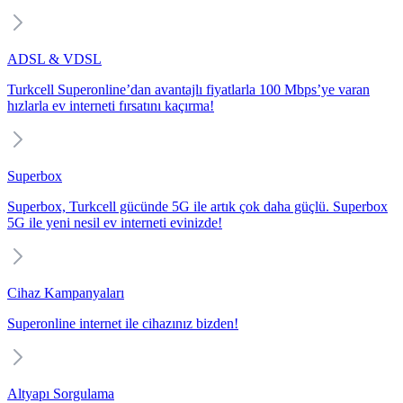
ADSL & VDSL
Turkcell Superonline’dan avantajlı fiyatlarla 100 Mbps’ye varan
hızlarla ev interneti fırsatını kaçırma!
Superbox
Superbox, Turkcell gücünde 5G ile artık çok daha güçlü. Superbox
5G ile yeni nesil ev interneti evinizde!
Cihaz Kampanyaları
Superonline internet ile cihazınız bizden!
Altyapı Sorgulama