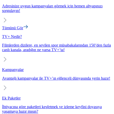
Adresinize uygun kampanyaları görmek için hemen altyapınızı
sorgulayın!
Tümünü Gör
TV+ Nedir?
Filmlerden dizilere, en sevilen spor müsabakalarından 150’den fazla
canlı kanala, aradığın ne varsa TV+’ta!
Kampanyalar
Avantajlı kampanyalar ile TV+’ın eğlenceli dünyasında yerin hazır!
Ek Paketler
İhtiyacına göre paketleri keşfetmek ve izleme keyfini doyasıya
yaşamaya hazır mısın?