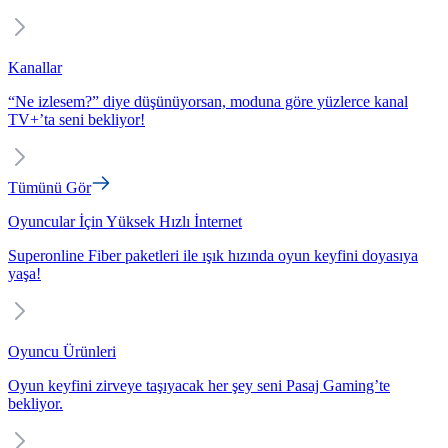
Kanallar
“Ne izlesem?” diye düşünüyorsan, moduna göre yüzlerce kanal
TV+’ta seni bekliyor!
Tümünü Gör
Oyuncular İçin Yüksek Hızlı İnternet
Superonline Fiber paketleri ile ışık hızında oyun keyfini doyasıya
yaşa!
Oyuncu Ürünleri
Oyun keyfini zirveye taşıyacak her şey seni Pasaj Gaming’te
bekliyor.