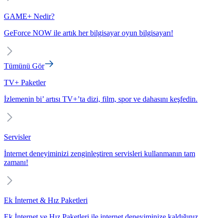
GAME+ Nedir?
GeForce NOW ile artık her bilgisayar oyun bilgisayarı!
Tümünü Gör
TV+ Paketler
İzlemenin bi’ artısı TV+’ta dizi, film, spor ve dahasını keşfedin.
Servisler
İnternet deneyiminizi zenginleştiren servisleri kullanmanın tam
zamanı!
Ek İnternet & Hız Paketleri
Ek İnternet ve Hız Paketleri ile internet deneyiminize kaldığınız