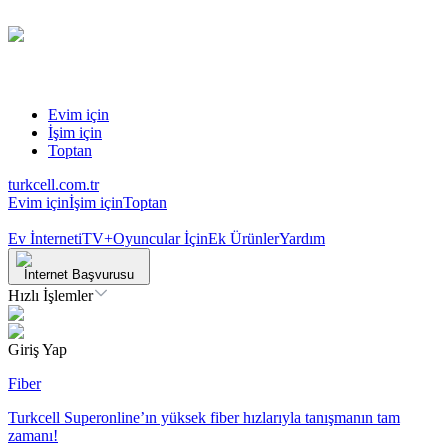
Evim için
İşim için
Toptan
turkcell.com.tr
Evim için
İşim için
Toptan
Ev İnterneti
TV+
Oyuncular İçin
Ek Ürünler
Yardım
İnternet Başvurusu
Hızlı İşlemler
Giriş Yap
Fiber
Turkcell Superonline’ın yüksek fiber hızlarıyla tanışmanın tam
zamanı!