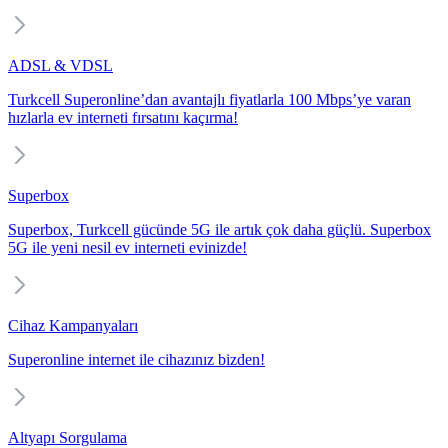
ADSL & VDSL
Turkcell Superonline’dan avantajlı fiyatlarla 100 Mbps’ye varan
hızlarla ev interneti fırsatını kaçırma!
Superbox
Superbox, Turkcell gücünde 5G ile artık çok daha güçlü. Superbox
5G ile yeni nesil ev interneti evinizde!
Cihaz Kampanyaları
Superonline internet ile cihazınız bizden!
Altyapı Sorgulama