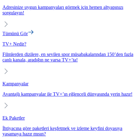
Adresinize uygun kampanyaları görmek için hemen altyapınızı
sorgulayın!
Tümünü Gör
TV+ Nedir?
Filmlerden dizilere, en sevilen spor müsabakalarından 150’den fazla
canlı kanala, aradığın ne varsa TV+’ta!
Kampanyalar
Avantajlı kampanyalar ile TV+’ın eğlenceli dünyasında yerin hazır!
Ek Paketler
İhtiyacına göre paketleri keşfetmek ve izleme keyfini doyasıya
yaşamaya hazır mısın?