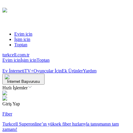
Evim için
İşim için
Toptan
turkcell.com.tr
Evim için
İşim için
Toptan
Ev İnterneti
TV+
Oyuncular İçin
Ek Ürünler
Yardım
İnternet Başvurusu
Hızlı İşlemler
Giriş Yap
Fiber
Turkcell Superonline’ın yüksek fiber hızlarıyla tanışmanın tam
zamanı!