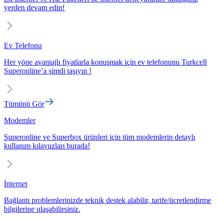
yerden devam edin!
Ev Telefonu
Her yöne avantajlı fiyatlarla konuşmak için ev telefonunu Turkcell
Superonline’a şimdi taşıyın !
Tümünü Gör
Modemler
Superonline ve Superbox ürünleri için tüm modemlerin detaylı
kullanım kılavuzları burada!
İnternet
Bağlantı problemlerinizde teknik destek alabilir, tarife/ücretlendirme
bilgilerine ulaşabilirsiniz.