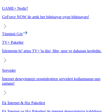
GAME+ Nedir?
GeForce NOW ile artık her bilgisayar oyun bilgisayarı!
Tümünü Gör
TV+ Paketler
İzlemenin bi’ artısı TV+’ta dizi, film, spor ve dahasını keşfedin.
Servisler
İnternet deneyiminizi zenginleştiren servisleri kullanmanın tam
zamanı!
Ek İnternet & Hız Paketleri
Ek İnternet ve Hız Paketleri ile internet deneyiminize kaldığınız