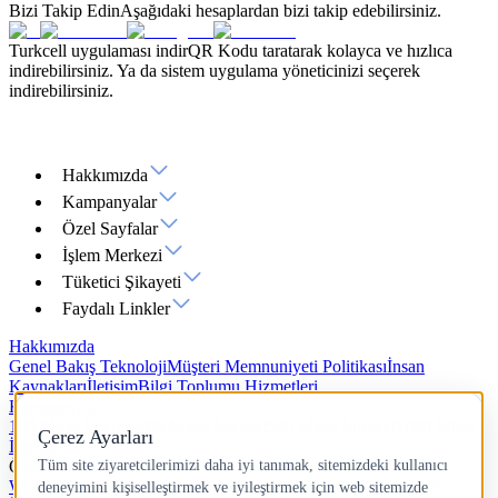
Bizi Takip Edin
Aşağıdaki hesaplardan bizi takip edebilirsiniz.
Turkcell uygulaması indir
QR Kodu taratarak kolayca ve hızlıca
indirebilirsiniz. Ya da sistem uygulama yöneticinizi seçerek
indirebilirsiniz.
Hakkımızda
Kampanyalar
Özel Sayfalar
İşlem Merkezi
Tüketici Şikayeti
Faydalı Linkler
Hakkımızda
Genel Bakış
Teknoloji
Müşteri Memnuniyeti Politikası
İnsan
Kaynakları
İletişim
Bilgi Toplumu Hizmetleri
Kampanyalar
100 Mbps İnternet
200 Mbps İnternet
500 Mbps İnternet
1000 Mbps
İnternet
Özel Sayfalar
Wi-Fi 7
Yazlık İnternet
Hız Testi
IP Adresi Sorgulama
Ping Testi