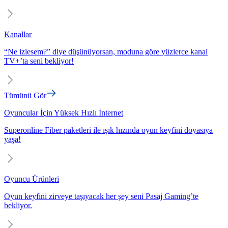
Kanallar
“Ne izlesem?” diye düşünüyorsan, moduna göre yüzlerce kanal
TV+’ta seni bekliyor!
Tümünü Gör
Oyuncular İçin Yüksek Hızlı İnternet
Superonline Fiber paketleri ile ışık hızında oyun keyfini doyasıya
yaşa!
Oyuncu Ürünleri
Oyun keyfini zirveye taşıyacak her şey seni Pasaj Gaming’te
bekliyor.