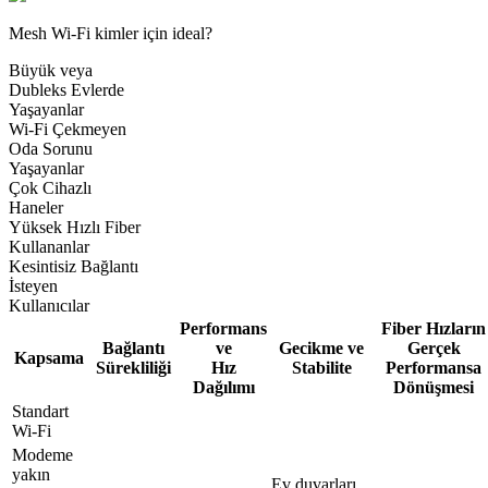
Mesh Wi-Fi kimler için ideal?
Büyük veya
Dubleks Evlerde
Yaşayanlar
Wi-Fi Çekmeyen
Oda Sorunu
Yaşayanlar
Çok Cihazlı
Haneler
Yüksek Hızlı Fiber
Kullananlar
Kesintisiz Bağlantı
İsteyen
Kullanıcılar
Performans
Fiber Hızların
Bağlantı
ve
Gecikme ve
Gerçek
Kapsama
Sürekliliği
Hız
Stabilite
Performansa
Dağılımı
Dönüşmesi
Standart
Wi-Fi
Modeme
yakın
Ev duvarları