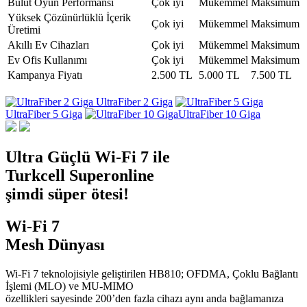
Bulut Oyun Performansı
Çok iyi
Mükemmel
Maksimum
Yüksek Çözünürlüklü İçerik
Çok iyi
Mükemmel
Maksimum
Üretimi
Akıllı Ev Cihazları
Çok iyi
Mükemmel
Maksimum
Ev Ofis Kullanımı
Çok iyi
Mükemmel
Maksimum
Kampanya Fiyatı
2.500 TL
5.000 TL
7.500 TL
UltraFiber 2 Giga
UltraFiber 5 Giga
UltraFiber 10 Giga
Ultra Güçlü Wi-Fi 7 ile
Turkcell Superonline
şimdi süper ötesi!
Wi-Fi 7
Mesh Dünyası
Wi-Fi 7 teknolojisiyle geliştirilen HB810; OFDMA, Çoklu Bağlantı
İşlemi (MLO) ve MU-MIMO
özellikleri sayesinde 200’den fazla cihazı aynı anda bağlamanıza