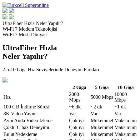
UltraFiber Hızla Neler Yapılır?
Wi-Fi 7 Modem Teknolojisi
Wi-Fi 7 Mesh Dünyası
UltraFiber Hızla
Neler Yapılır?
2-5-10 Giga Hız Seviyelerinde Deneyim Farkları
2 Giga
5 Giga
10 Giga
2000
10000
Hız
5000 Mbps
Mbps
Mbps
100 GB İndirme Süresi
~6 dk
~2 dk
~1 dk
8K Video Yayını
Var
Var
Var
Aynı Anda Video İzleme
Çok iyi
Mükemmel
Maksimum
Çoklu Cihaz Deneyimi
Çok iyi
Mükemmel
Maksimum
Bulut Yedekleme
Çok iyi
Mükemmel
Maksimum