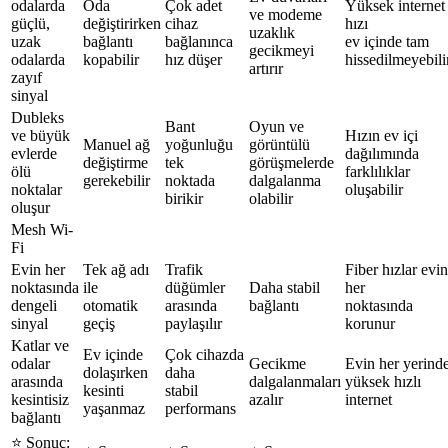
odalarda
Oda
Çok adet
Yüksek internet
ve modeme
güçlü,
değiştirirken
cihaz
hızı
uzaklık
uzak
bağlantı
bağlanınca
ev içinde tam
gecikmeyi
odalarda
kopabilir
hız düşer
hissedilmeyebili
artırır
zayıf
sinyal
Dubleks
Bant
Oyun ve
ve büyük
Hızın ev içi
Manuel ağ
yoğunluğu
görüntülü
evlerde
dağılımında
değiştirme
tek
görüşmelerde
ölü
farklılıklar
gerekebilir
noktada
dalgalanma
noktalar
oluşabilir
birikir
olabilir
oluşur
Mesh Wi-
Fi
Evin her
Tek ağ adı
Trafik
Fiber hızlar evin
noktasında
ile
düğümler
Daha stabil
her
dengeli
otomatik
arasında
bağlantı
noktasında
sinyal
geçiş
paylaşılır
korunur
Katlar ve
Ev içinde
Çok cihazda
odalar
Gecikme
Evin her yerind
dolaşırken
daha
arasında
dalgalanmaları
yüksek hızlı
kesinti
stabil
kesintisiz
azalır
internet
yaşanmaz
performans
bağlantı
⭐️
Sonuç: